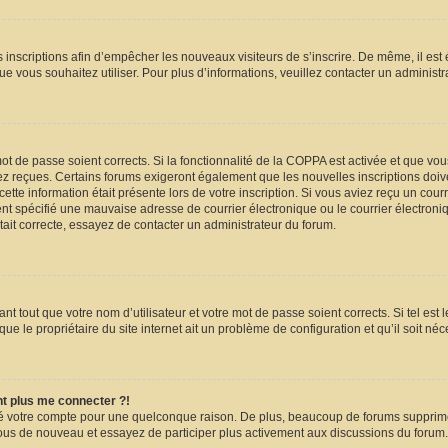
es inscriptions afin d’empêcher les nouveaux visiteurs de s’inscrire. De même, il es
 que vous souhaitez utiliser. Pour plus d’informations, veuillez contacter un administ
 mot de passe soient corrects. Si la fonctionnalité de la COPPA est activée et que 
avez reçues. Certains forums exigeront également que les nouvelles inscriptions doiv
ette information était présente lors de votre inscription. Si vous aviez reçu un courr
 spécifié une mauvaise adresse de courrier électronique ou le courrier électronique 
tait correcte, essayez de contacter un administrateur du forum.
t tout que votre nom d’utilisateur et votre mot de passe soient corrects. Si tel est 
ue le propriétaire du site internet ait un problème de configuration et qu’il soit néce
nt plus me connecter ?!
mé votre compte pour une quelconque raison. De plus, beaucoup de forums suppriment
z-vous de nouveau et essayez de participer plus activement aux discussions du forum.