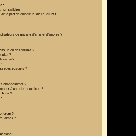
s !
non sollicités !
e de la part de quelqu’un sur ce forum !
lisateurs de ma liste d’amis et d’ignorés ?
ans un ou des forums ?
sultat ?
blanche ?!
?
ssages et sujets ?
t les abonnements ?
onner à un sujet spécifique ?
ifique ?
 ?
ce forum ?
s jointes ?
cussions ?