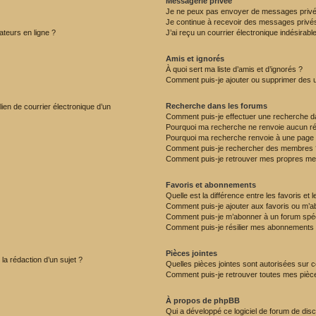
Messagerie privée
Je ne peux pas envoyer de messages privé
Je continue à recevoir des messages privés 
ateurs en ligne ?
J’ai reçu un courrier électronique indésirabl
Amis et ignorés
À quoi sert ma liste d’amis et d’ignorés ?
Comment puis-je ajouter ou supprimer des uti
Recherche dans les forums
ien de courrier électronique d’un
Comment puis-je effectuer une recherche d
Pourquoi ma recherche ne renvoie aucun ré
Pourquoi ma recherche renvoie à une page 
Comment puis-je rechercher des membres 
Comment puis-je retrouver mes propres me
Favoris et abonnements
Quelle est la différence entre les favoris e
Comment puis-je ajouter aux favoris ou m’ab
Comment puis-je m’abonner à un forum spéc
Comment puis-je résilier mes abonnements
Pièces jointes
 la rédaction d’un sujet ?
Quelles pièces jointes sont autorisées sur 
Comment puis-je retrouver toutes mes pièce
À propos de phpBB
Qui a développé ce logiciel de forum de dis