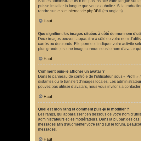
Soit les administrateurs n’ont pas installé votre langue sur l
puisse installer la langue que vous souhaitez. Si la traducti
rendre sur
le site internet de phpBB
® (en anglais).
Haut
Que signifient les images situées à côté de mon nom d’uti
Deux images peuvent apparaître à côté de votre nom d’utilis
carrés ou des ronds. Elle permet d’indiquer votre activité s
plus grande, est une image connue sous le nom d’avatar qui 
Haut
Comment puis-je afficher un avatar ?
Dans le panneau de contrôle de l’utilisateur, sous « Profil »
distantes ou le transfert d’images locales. Les administrateu
pouvez pas utiliser d’avatars, nous vous invitons à contacter
Haut
Quel est mon rang et comment puis-je le modifier ?
Les rangs, qui apparaissent en dessous de votre nom d’utilis
administrateurs et les modérateurs. Dans la plupart des cas,
messages afin d’augmenter votre rang sur le forum. Beaucou
messages.
Haut