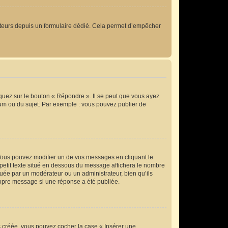
lisateurs depuis un formulaire dédié. Cela permet d’empêcher
quez sur le bouton « Répondre ». Il se peut que vous ayez
rum ou du sujet. Par exemple : vous pouvez publier de
ous pouvez modifier un de vos messages en cliquant le
 petit texte situé en dessous du message affichera le nombre
ectuée par un modérateur ou un administrateur, bien qu’ils
propre message si une réponse a été publiée.
s créée, vous pouvez cocher la case « Insérer une