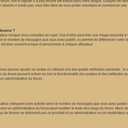
e forum, soit le logiciel n’a pas encore été traduit dans votre langue. Essayez de de
on désirée n’existe pas, vous êtes libre de vous porter volontaire et commencer une 
lisateur ?
ateur lorsque vous consultez un sujet. Une d’elles peut être une image associée à 
elon le nombre de messages que vous avez publié, ou permet de différencier votre sta
est bien souvent unique et personnelle à chaque utilisateur.
, vous pouvez ajouter un avatar en utilisant une des quatre méthodes suivantes : le s
rs du forum peuvent activer ou non la fonctionnalité des avatars et des méthodes qu’i
 un administrateur du forum.
ateur, indiquent votre activité selon le nombre de messages que vous avez publié ou
 seul un administrateur du forum peut modifier le texte des rangs du forum. Merci 
p de forums ne toléreront pas ce procédé et un administrateur ou un modérateur 