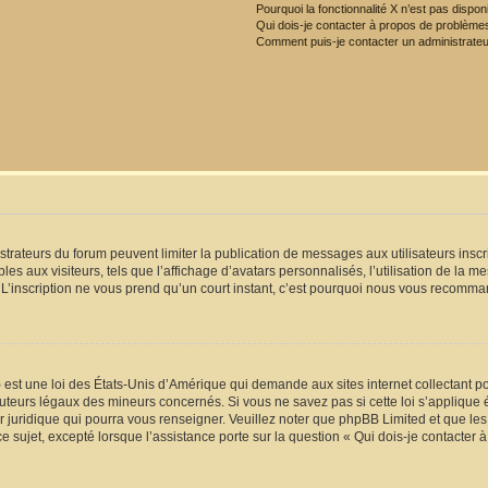
Pourquoi la fonctionnalité X n’est pas dispon
Qui dois-je contacter à propos de problèmes
Comment puis-je contacter un administrateu
istrateurs du forum peuvent limiter la publication de messages aux utilisateurs ins
es aux visiteurs, tels que l’affichage d’avatars personnalisés, l’utilisation de la m
tc. L’inscription ne vous prend qu’un court instant, c’est pourquoi nous vous recomma
 est une loi des États-Unis d’Amérique qui demande aux sites internet collectant p
uteurs légaux des mineurs concernés. Si vous ne savez pas si cette loi s’applique
er juridique qui pourra vous renseigner. Veuillez noter que phpBB Limited et que l
ce sujet, excepté lorsque l’assistance porte sur la question « Qui dois-je contacter