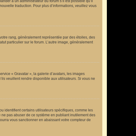
mander à un administrateur du forum s’il est possible qu’il
nouvelle traduction. Pour plus d’informations, veuillez vous
votre rang, généralement représentée par des étoiles, des
tut particulier sur le forum. L’autre image, généralement
ervice « Gravatar », la galerie d’avatars, les images
ls veuillent rendre disponible aux utilisateurs. Si vous ne
 identifient certains utilisateurs spécifiques, comme les
de ne pas abuser de ce système en publiant inutilement des
pourra vous sanctionner en abaissant votre compteur de