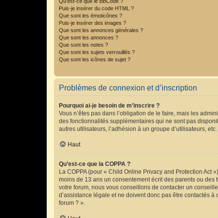
Qu’est-ce que le BBCode ?
Puis-je insérer du code HTML ?
Que sont les émoticônes ?
Puis-je insérer des images ?
Que sont les annonces générales ?
Que sont les annonces ?
Que sont les notes ?
Que sont les sujets verrouillés ?
Que sont les icônes de sujet ?
Problèmes de connexion et d’inscription
Pourquoi ai-je besoin de m’inscrire ?
Vous n’êtes pas dans l’obligation de le faire, mais les admin
des fonctionnalités supplémentaires qui ne sont pas disponibl
autres utilisateurs, l’adhésion à un groupe d’utilisateurs, e
Haut
Qu’est-ce que la COPPA ?
La COPPA (pour « Child Online Privacy and Protection Act »)
moins de 13 ans un consentement écrit des parents ou des t
votre forum, nous vous conseillons de contacter un conseill
d’assistance légale et ne doivent donc pas être contactés à 
forum ? ».