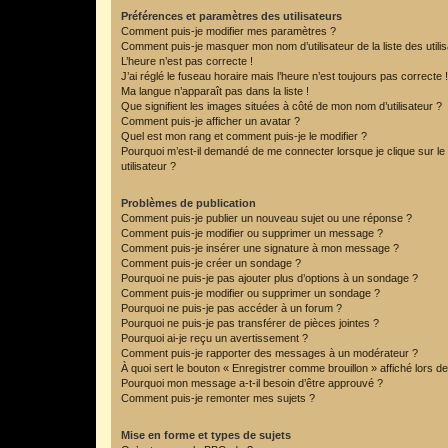
Préférences et paramètres des utilisateurs
Comment puis-je modifier mes paramètres ?
Comment puis-je masquer mon nom d’utilisateur de la liste des utilis
L’heure n’est pas correcte !
J’ai réglé le fuseau horaire mais l’heure n’est toujours pas correcte !
Ma langue n’apparaît pas dans la liste !
Que signifient les images situées à côté de mon nom d’utilisateur ?
Comment puis-je afficher un avatar ?
Quel est mon rang et comment puis-je le modifier ?
Pourquoi m’est-il demandé de me connecter lorsque je clique sur le l
utilisateur ?
Problèmes de publication
Comment puis-je publier un nouveau sujet ou une réponse ?
Comment puis-je modifier ou supprimer un message ?
Comment puis-je insérer une signature à mon message ?
Comment puis-je créer un sondage ?
Pourquoi ne puis-je pas ajouter plus d’options à un sondage ?
Comment puis-je modifier ou supprimer un sondage ?
Pourquoi ne puis-je pas accéder à un forum ?
Pourquoi ne puis-je pas transférer de pièces jointes ?
Pourquoi ai-je reçu un avertissement ?
Comment puis-je rapporter des messages à un modérateur ?
À quoi sert le bouton « Enregistrer comme brouillon » affiché lors de
Pourquoi mon message a-t-il besoin d’être approuvé ?
Comment puis-je remonter mes sujets ?
Mise en forme et types de sujets