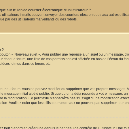
e sur le lien de courrier électronique d’un utilisateur ?
 les utilisateurs inscrits peuvent envoyer des courriers électroniques aux autres uti
e par des utilisateurs malveillants ou des robots.
e ?
 bouton « Nouveau sujet ». Pour publier une réponse à un sujet ou un message, cli
ur chaque forum, une liste de vos permissions est affichée en bas de l’écran du fo
ièces jointes dans ce forum, etc.
eur du forum, vous ne pouvez modifier ou supprimer que vos propres messages. V
le message initial ait été publié. Si quelqu’un a déjà répondu à votre message, un
de la modification. Ce petit texte n’apparaîtra pas s’il s’agit d’une modification eff
cation. Veuillez noter que les utilisateurs normaux ne peuvent pas supprimer leur 
 tout d’abord en créer une depuis le panneau de contrôle de l’utilisateur. Une foi