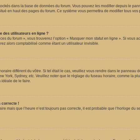
 stockés dans la base de données du forum. Vous pouvez les modifier depuis le pannea
 situé en haut des pages du forum. Ce système vous permettra de modifier tous vos 
 des utilisateurs en ligne ?
ces du forum », vous trouverez l’option « Masquer mon statut en ligne ». Si vous ac
z alors comptabilisé comme étant un utilisateur invisible.
horaire différent du vôtre. Si tel était le cas, veuillez vous rendre dans le panneau de
w York, Sydney, etc. Veuillez noter que le réglage du fuseau horaire, comme la plu
n idéale de le faire.
s correcte !
ire mais que l’heure n’est toujours pas correcte, il est probable que l’horloge du se