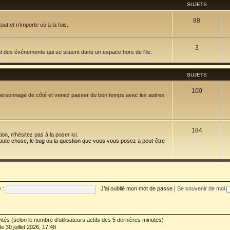
SUJETS
88
t et n'importe où à la fois.
3
nt des événements qui se situent dans un espace hors de l'ile.
SUJETS
100
re personnage de côté et venez passer du bon temps avec les autres
184
n, n'hésitez pas à la poser ici.
toute chose, le bug ou la question que vous vous posez a peut-être
 :
J’ai oublié mon mot de passe
|
Se souvenir de moi
invités (selon le nombre d’utilisateurs actifs des 5 dernières minutes)
le 30 juillet 2026, 17:48