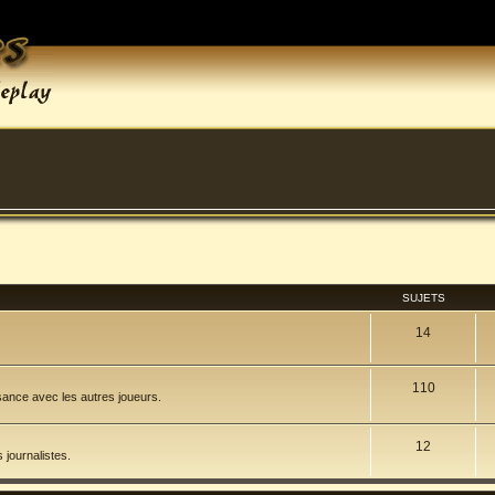
SUJETS
14
110
ssance avec les autres joueurs.
12
 journalistes.