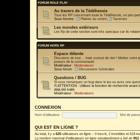
FORUM ROLE PLAY
Au travers de la Tédéhessie
Tous les RP concernant toute la Tédéhessie, un peu partou
Sous-forums :
Plaines du centre
,
Tavernes
Les mondes extérieurs
Les Rp de cette section sont très speciaux car ils relate
FORUM HORS RP
Espace détente
Discutons de tout ... mais surtout de rien ! Mettez vot
joueurs de la communauté.
Modérateur :
Moderateurs
Sous-forum :
Discussions Générales
Questions / BUG
Si vous remarquez un bug dans le jeu ou avez une questio
/!\ ATTENTION : Utilisez la fonction de recherche avant 
déjà été traité.
Modérateur :
Moderateurs
CONNEXION
Nom d’utilisateur :
Mot de passe
QUI EST EN LIGNE ?
Au total, il y a
620
utilisateurs en ligne :: 0 inscrit, 2 invisibles et 618 
Le nombre maximal d’utilisateurs en ligne simultanément a été de
851