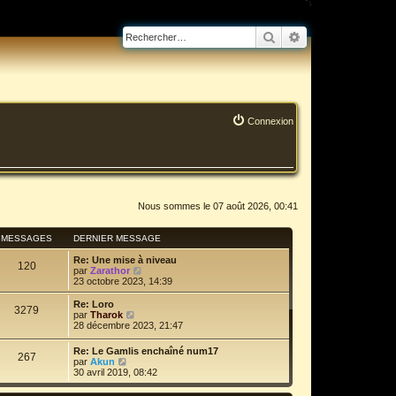
Rechercher
Recherche avanc
Connexion
Nous sommes le 07 août 2026, 00:41
MESSAGES
DERNIER MESSAGE
Re: Une mise à niveau
120
C
par
Zarathor
o
23 octobre 2023, 14:39
n
s
Re: Loro
3279
u
C
par
Tharok
l
o
28 décembre 2023, 21:47
t
n
e
s
Re: Le Gamlis enchaîné num17
r
267
u
C
par
Akun
l
l
o
30 avril 2019, 08:42
e
t
n
d
e
s