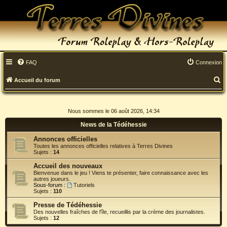
FAQ
Connexion
R
Accueil du forum
e
c
Nous sommes le 06 août 2026, 14:34
h
News de la Tédéhessie
Annonces officielles
e
Toutes les annonces officielles relatives à Terres Divines
Sujets :
14
r
Accueil des nouveaux
c
Bienvenue dans le jeu ! Viens te présenter, faire connaissance avec les
autres joueurs.
h
Sous-forum :
Tutoriels
Sujets :
110
e
Presse de Tédéhessie
Des nouvelles fraîches de l'île, recueillis par la crème des journalistes.
r
Sujets :
12