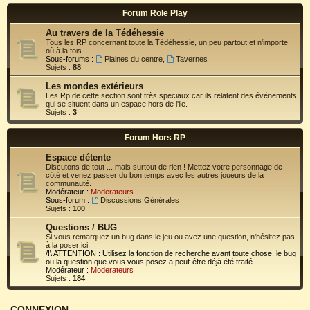
Forum Role Play
Au travers de la Tédéhessie
Tous les RP concernant toute la Tédéhessie, un peu partout et n'importe
où à la fois.
Sous-forums :
Plaines du centre
,
Tavernes
Sujets :
88
Les mondes extérieurs
Les Rp de cette section sont très speciaux car ils relatent des événements
qui se situent dans un espace hors de l'ile.
Sujets :
3
Forum Hors RP
Espace détente
Discutons de tout ... mais surtout de rien ! Mettez votre personnage de
côté et venez passer du bon temps avec les autres joueurs de la
communauté.
Modérateur :
Moderateurs
Sous-forum :
Discussions Générales
Sujets :
100
Questions / BUG
Si vous remarquez un bug dans le jeu ou avez une question, n'hésitez pas
à la poser ici.
/!\ ATTENTION : Utilisez la fonction de recherche avant toute chose, le bug
ou la question que vous vous posez a peut-être déjà été traité.
Modérateur :
Moderateurs
Sujets :
184
CONNEXION