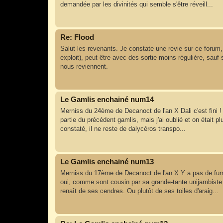
demandée par les divinités qui semble s'être réveill...
Re: Flood
Salut les revenants. Je constate une revie sur ce forum, q
exploit), peut être avec des sortie moins régulière, sauf 
nous reviennent.
Le Gamlis enchainé num14
Merniss du 24ème de Decanoct de l'an X Dali c'est fini ! 
partie du précédent gamlis, mais j'ai oublié et on était 
constaté, il ne reste de dalycéros transpo...
Le Gamlis enchainé num13
Merniss du 17ème de Decanoct de l'an X Y a pas de fum
oui, comme sont cousin par sa grande-tante unijambiste 
renaît de ses cendres. Ou plutôt de ses toiles d'araig...