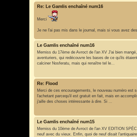
Re: Le Gamlis enchaîné num16
Merci
Je ne l'ai pas mis dans le journal, mais si vous avez des
Le Gamlis enchaîné num16
Merniss du 17ème de Avroct de l'an XV J'ai bien mangé, j
aventuriers, qui redécouvre les bases de ce qu'ils étaien
calciner Nosferatu, mais qui renaître tel le...
Re: Flood
Merci de ces encouragements, le nouveau numéro est sorti
l'achetant parcequ'il est gratuit en fait, mais en accomp
j'aille des choses intéressante à dire. Si ...
Le Gamlis enchaîné num15
Merniss du 10ème de Avroct de l'an XV EDITION SPÉCIAL
neuf avec du vieux. Enfin, quoi de neuf disait l'antiqua