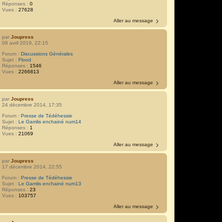
Réponses :
0
Vues :
27628
Aller au message
par
Joupress
08 avril 2019, 22:15
Forum :
Discussions Générales
Sujet :
Flood
Réponses :
1546
Vues :
2266813
Aller au message
par
Joupress
24 décembre 2014, 17:35
Forum :
Presse de Tédéhessie
Sujet :
Le Gamlis enchainé num14
Réponses :
1
Vues :
21069
Aller au message
par
Joupress
17 décembre 2014, 22:55
Forum :
Presse de Tédéhessie
Sujet :
Le Gamlis enchainé num13
Réponses :
23
Vues :
103757
Aller au message