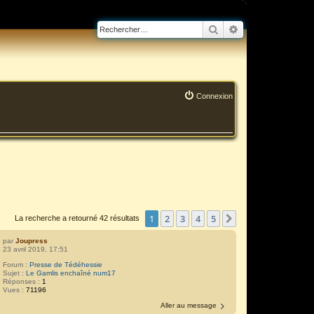
Rechercher
Recherche avanc
Connexion
1
2
3
4
5
Suivant
La recherche a retourné 42 résultats
par
Joupress
23 avril 2019, 17:51
Forum :
Presse de Tédéhessie
Sujet :
Le Gamlis enchaîné num17
Réponses :
1
Vues :
71196
Aller au message