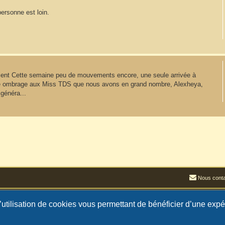
personne est loin.
vient Cette semaine peu de mouvements encore, une seule arrivée à
aire ombrage aux Miss TDS que nous avons en grand nombre, Alexheya,
généra...
Nous conta
l’utilisation de cookies vous permettant de bénéficier d’une exp
Développé par
phpBB
® Forum Software © phpBB Limited
Traduction française officielle
©
Qiaeru
Confidentialité
|
Conditions