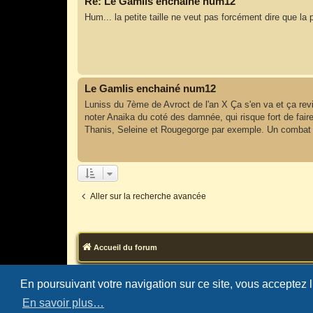
Re: Le Gamlis enchainé num12
Hum... la petite taille ne veut pas forcément dire que la 
Le Gamlis enchainé num12
Luniss du 7ème de Avroct de l'an X Ça s'en va et ça re
noter Anaika du coté des damnée, qui risque fort de f
Thanis, Seleine et Rougegorge par exemple. Un combat 
Aller sur la recherche avancée
Accueil du forum
En poursuivant votre navigation sur ce site, vous acceptez 
En savoir plus…