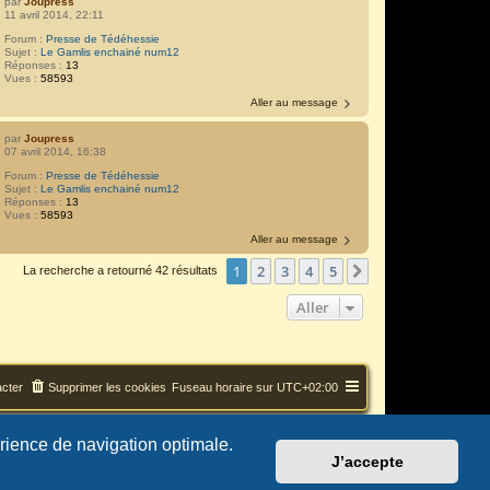
par
Joupress
11 avril 2014, 22:11
Forum :
Presse de Tédéhessie
Sujet :
Le Gamlis enchainé num12
Réponses :
13
Vues :
58593
Aller au message
par
Joupress
07 avril 2014, 16:38
Forum :
Presse de Tédéhessie
Sujet :
Le Gamlis enchainé num12
Réponses :
13
Vues :
58593
Aller au message
1
2
3
4
5
Suivant
La recherche a retourné 42 résultats
Aller
cter
Supprimer les cookies
Fuseau horaire sur
UTC+02:00
érience de navigation optimale.
J’accepte