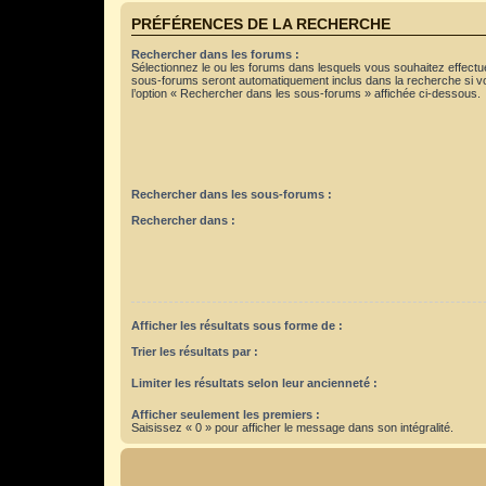
PRÉFÉRENCES DE LA RECHERCHE
Rechercher dans les forums :
Sélectionnez le ou les forums dans lesquels vous souhaitez effect
sous-forums seront automatiquement inclus dans la recherche si v
l’option « Rechercher dans les sous-forums » affichée ci-dessous.
Rechercher dans les sous-forums :
Rechercher dans :
Afficher les résultats sous forme de :
Trier les résultats par :
Limiter les résultats selon leur ancienneté :
Afficher seulement les premiers :
Saisissez « 0 » pour afficher le message dans son intégralité.