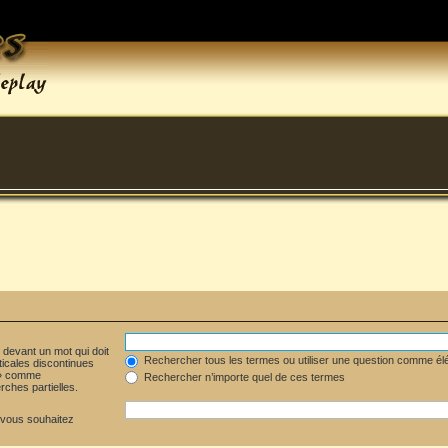
» devant un mot qui doit
Rechercher tous les termes ou utiliser une question comme é
ticales discontinues
* » comme
Rechercher n’importe quel de ces termes
ches partielles.
 vous souhaitez