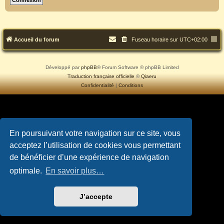
Accueil du forum
Fuseau horaire sur
UTC+02:00
Développé par
phpBB
® Forum Software © phpBB Limited
Traduction française officielle
©
Qiaeru
Confidentialité
|
Conditions
En poursuivant votre navigation sur ce site, vous
acceptez l’utilisation de cookies vous permettant
de bénéficier d’une expérience de navigation
optimale.
En savoir plus…
J’accepte