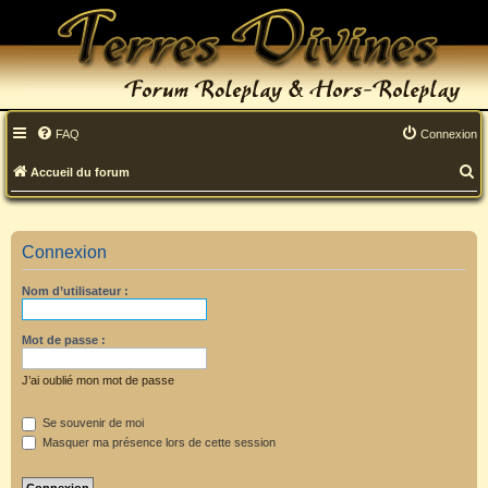
FAQ
Connexion
R
Accueil du forum
e
c
Connexion
h
Nom d’utilisateur :
e
r
Mot de passe :
c
J’ai oublié mon mot de passe
h
Se souvenir de moi
e
Masquer ma présence lors de cette session
r