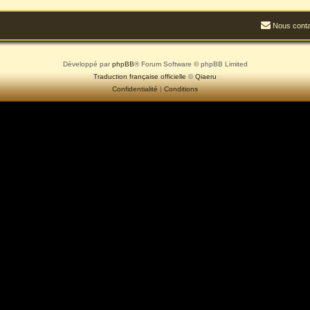
Nous conta
Développé par
phpBB
® Forum Software © phpBB Limited
Traduction française officielle
©
Qiaeru
Confidentialité
|
Conditions