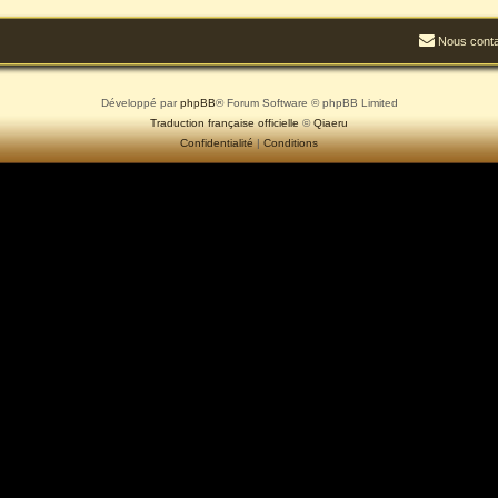
Nous conta
Développé par
phpBB
® Forum Software © phpBB Limited
Traduction française officielle
©
Qiaeru
Confidentialité
|
Conditions