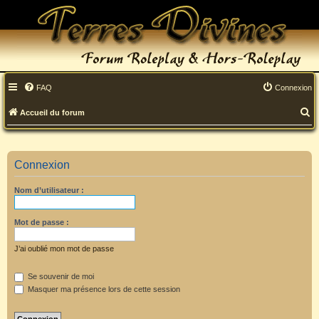
FAQ
Connexion
R
Accueil du forum
e
c
Connexion
h
Nom d’utilisateur :
e
r
Mot de passe :
c
J’ai oublié mon mot de passe
h
Se souvenir de moi
e
Masquer ma présence lors de cette session
r