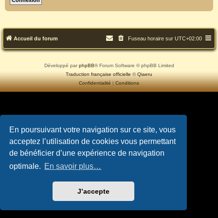
Accueil du forum
Fuseau horaire sur
UTC+02:00
Développé par
phpBB
® Forum Software © phpBB Limited
Traduction française officielle
©
Qiaeru
Confidentialité
|
Conditions
En poursuivant votre navigation sur ce site, vous
acceptez l’utilisation de cookies vous permettant
de bénéficier d’une expérience de navigation
optimale.
En savoir plus…
J’accepte