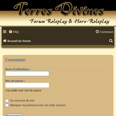
FAQ
Connexion
R
Accueil du forum
e
c
Connexion
h
Nom d’utilisateur :
e
r
Mot de passe :
c
J’ai oublié mon mot de passe
h
Se souvenir de moi
e
Masquer ma présence lors de cette session
r