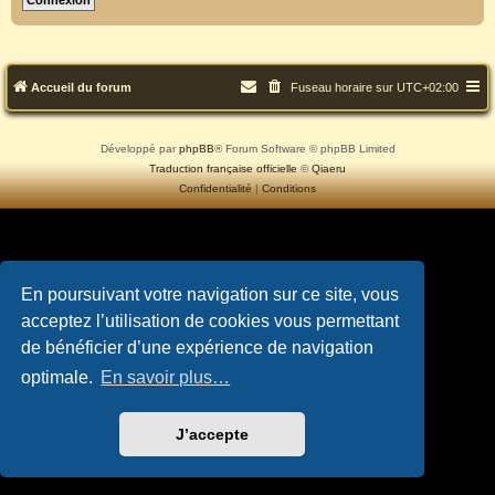
Accueil du forum
Fuseau horaire sur
UTC+02:00
Développé par
phpBB
® Forum Software © phpBB Limited
Traduction française officielle
©
Qiaeru
Confidentialité
|
Conditions
En poursuivant votre navigation sur ce site, vous
acceptez l’utilisation de cookies vous permettant
de bénéficier d’une expérience de navigation
optimale.
En savoir plus…
J’accepte