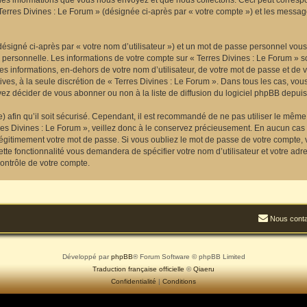
les informations que vous nous envoyez et que nous collectons. Ceci peut correspo
 Terres Divines : Le Forum » (désignée ci-après par « votre compte ») et les message
ésigné ci-après par « votre nom d’utilisateur ») et un mot de passe personnel vou
 personnelle. Les informations de votre compte sur « Terres Divines : Le Forum » s
s informations, en-dehors de votre nom d’utilisateur, de votre mot de passe et de v
atives, à la seule discrétion de « Terres Divines : Le Forum ». Dans tous les cas, v
z décider de vous abonner ou non à la liste de diffusion du logiciel phpBB depuis
e) afin qu’il soit sécurisé. Cependant, il est recommandé de ne pas utiliser le même 
es Divines : Le Forum », veillez donc à le conservez précieusement. En aucun cas u
égitimement votre mot de passe. Si vous oubliez le mot de passe de votre compte, v
tte fonctionnalité vous demandera de spécifier votre nom d’utilisateur et votre adr
ontrôle de votre compte.
Nous conta
Développé par
phpBB
® Forum Software © phpBB Limited
Traduction française officielle
©
Qiaeru
Confidentialité
|
Conditions