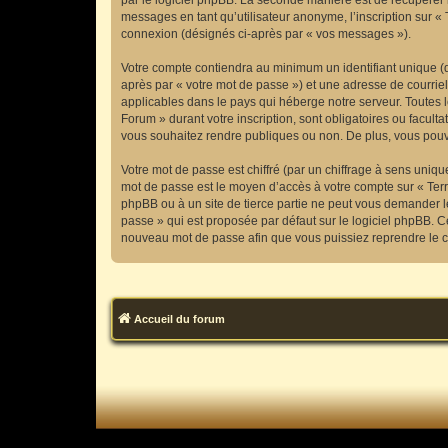
par le logiciel phpBB. La seconde manière est de récupérer 
messages en tant qu’utilisateur anonyme, l’inscription sur «
connexion (désignés ci-après par « vos messages »).
Votre compte contiendra au minimum un identifiant unique (d
après par « votre mot de passe ») et une adresse de courriel
applicables dans le pays qui héberge notre serveur. Toutes le
Forum » durant votre inscription, sont obligatoires ou facult
vous souhaitez rendre publiques ou non. De plus, vous pouve
Votre mot de passe est chiffré (par un chiffrage à sens uniqu
mot de passe est le moyen d’accès à votre compte sur « Terr
phpBB ou à un site de tierce partie ne peut vous demander l
passe » qui est proposée par défaut sur le logiciel phpBB. Ce
nouveau mot de passe afin que vous puissiez reprendre le c
Accueil du forum