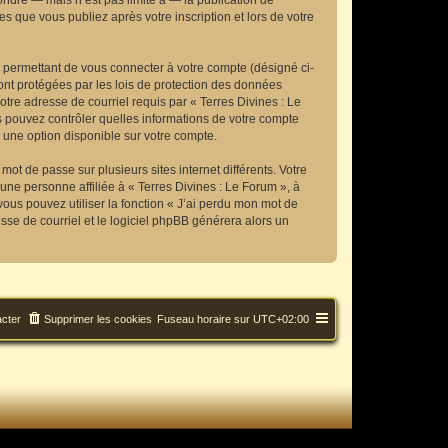
ndre — mais n’est pas limité à — la publication de
s que vous publiez après votre inscription et lors de votre
s permettant de vous connecter à votre compte (désigné ci-
ont protégées par les lois de protection des données
otre adresse de courriel requis par « Terres Divines : Le
ous pouvez contrôler quelles informations de votre compte
 une option disponible sur votre compte.
mot de passe sur plusieurs sites internet différents. Votre
ne personne affiliée à « Terres Divines : Le Forum », à
ous pouvez utiliser la fonction « J’ai perdu mon mot de
esse de courriel et le logiciel phpBB générera alors un
cter
Supprimer les cookies
Fuseau horaire sur
UTC+02:00