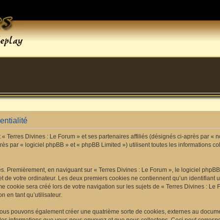
entialité
« Terres Divines : Le Forum » et ses partenaires affiliés (désignés ci-après par « n
ès par « logiciel phpBB » et « phpBB Limited ») utilisent toutes les informations col
es. Premièrement, en naviguant sur « Terres Divines : Le Forum », le logiciel phpB
t de votre ordinateur. Les deux premiers cookies ne contiennent qu’un identifiant u
 cookie sera créé lors de votre navigation sur les sujets de « Terres Divines : Le F
n en tant qu’utilisateur.
, nous pouvons également créer une quatrième sorte de cookies, externes au docum