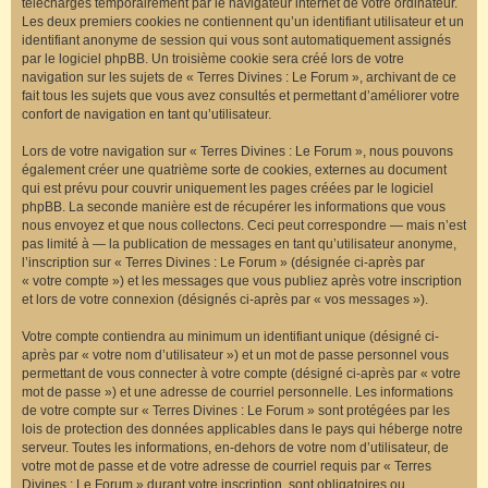
téléchargés temporairement par le navigateur internet de votre ordinateur.
Les deux premiers cookies ne contiennent qu’un identifiant utilisateur et un
identifiant anonyme de session qui vous sont automatiquement assignés
par le logiciel phpBB. Un troisième cookie sera créé lors de votre
navigation sur les sujets de « Terres Divines : Le Forum », archivant de ce
fait tous les sujets que vous avez consultés et permettant d’améliorer votre
confort de navigation en tant qu’utilisateur.
Lors de votre navigation sur « Terres Divines : Le Forum », nous pouvons
également créer une quatrième sorte de cookies, externes au document
qui est prévu pour couvrir uniquement les pages créées par le logiciel
phpBB. La seconde manière est de récupérer les informations que vous
nous envoyez et que nous collectons. Ceci peut correspondre — mais n’est
pas limité à — la publication de messages en tant qu’utilisateur anonyme,
l’inscription sur « Terres Divines : Le Forum » (désignée ci-après par
« votre compte ») et les messages que vous publiez après votre inscription
et lors de votre connexion (désignés ci-après par « vos messages »).
Votre compte contiendra au minimum un identifiant unique (désigné ci-
après par « votre nom d’utilisateur ») et un mot de passe personnel vous
permettant de vous connecter à votre compte (désigné ci-après par « votre
mot de passe ») et une adresse de courriel personnelle. Les informations
de votre compte sur « Terres Divines : Le Forum » sont protégées par les
lois de protection des données applicables dans le pays qui héberge notre
serveur. Toutes les informations, en-dehors de votre nom d’utilisateur, de
votre mot de passe et de votre adresse de courriel requis par « Terres
Divines : Le Forum » durant votre inscription, sont obligatoires ou