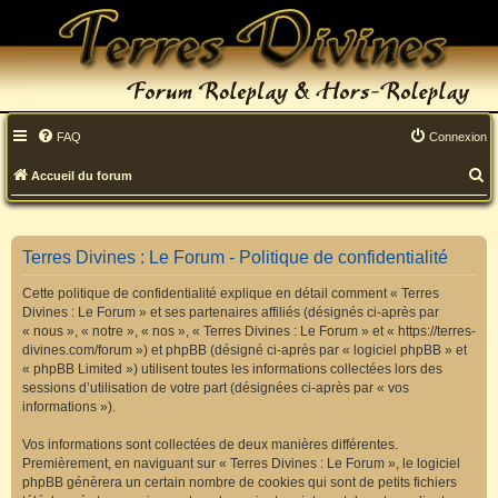
FAQ
Connexion
R
Accueil du forum
e
c
Terres Divines : Le Forum - Politique de confidentialité
h
Cette politique de confidentialité explique en détail comment « Terres
e
Divines : Le Forum » et ses partenaires affiliés (désignés ci-après par
« nous », « notre », « nos », « Terres Divines : Le Forum » et « https://terres-
r
divines.com/forum ») et phpBB (désigné ci-après par « logiciel phpBB » et
« phpBB Limited ») utilisent toutes les informations collectées lors des
c
sessions d’utilisation de votre part (désignées ci-après par « vos
h
informations »).
e
Vos informations sont collectées de deux manières différentes.
Premièrement, en naviguant sur « Terres Divines : Le Forum », le logiciel
r
phpBB génèrera un certain nombre de cookies qui sont de petits fichiers