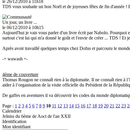
le 26/12/2010
à 11h18
TDS vous souhaite un bon Noël et de joyeuses fêtes de fin d'année !
Un jour, un livre ...
le 06/12/2010
à 10h15
Aujourd'hui je vais vous parler d'un livre écrit par Nabolo. Pourquoi 
surtout c'est lui qui m'a donné le goût et l'envie de créer ... TDS ! Et 
Après avoir travaillé quelques temps chez Dofus et parcouru le monde, 
-= wawash =-
4ème de couverture
Thomas Rougon ne connaît rien à la diplomatie. Il ne connaît rien à l
aider à l’organisation de la visite officielle du Président de la Républi
De gaffes en aventures il va découvrir les codes du monde diplomatiqu
Page :
1
2
3
4
5
6
7
8
9
10
11
12
13
14
15
16
17
18
19
20
21
22
23
2
Calendrier
Jelniss du 6ème de Aoct de l'an XXII
Identification
Mon identifiant