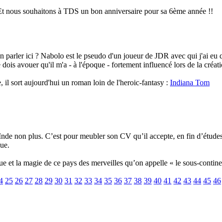
 Et nous souhaitons à TDS un bon anniversaire pour sa 6ème année !!
en parler ici ? Nabolo est le pseudo d'un joueur de JDR avec qui j'ai eu
je dois avouer qu'il m'a - à l'époque - fortement influencé lors de la créa
il sort aujourd'hui un roman loin de l'heroic-fantasy :
Indiana Tom
’Inde non plus. C’est pour meubler son CV qu’il accepte, en fin d’étud
que.
e et la magie de ce pays des merveilles qu’on appelle « le sous-contine
4
25
26
27
28
29
30
31
32
33
34
35
36
37
38
39
40
41
42
43
44
45
46