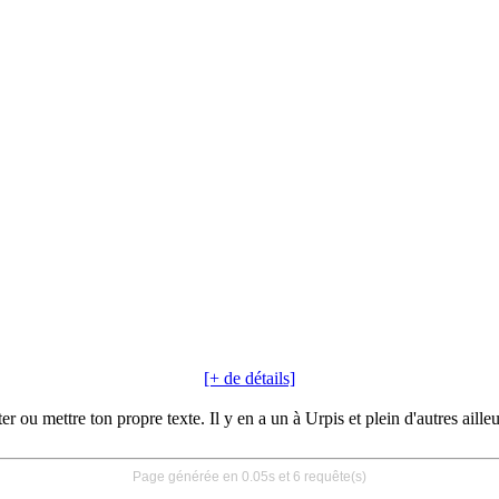
[+ de détails]
 ou mettre ton propre texte. Il y en a un à Urpis et plein d'autres aille
Page générée en 0.05s et 6 requête(s)