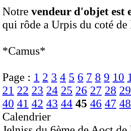
Notre
vendeur d'objet est e
qui rôde a Urpis du coté de
*Camus*
Page :
1
2
3
4
5
6
7
8
9
10
21
22
23
24
25
26
27
28
29
40
41
42
43
44
45
46
47
48
Calendrier
Jelniss du 6ème de Aoct de 